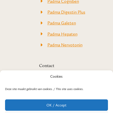
Padma Cogniben
Padma Digestin Plus
Padma Galeten
Padma Hepaten
Padma Nervotonin
Contact
Padma-Original.com
Cookies
(onderdeel van SanoPharm)
Prins Hendrikweg 2
3771 AK Barneveld
Deze site maakt gebruikt van cookies. / This site uses cookies.
T +31 3 42 42 07 14
E
info@padma-original.com
OK / Accept
Telefonische bereikbaarheid