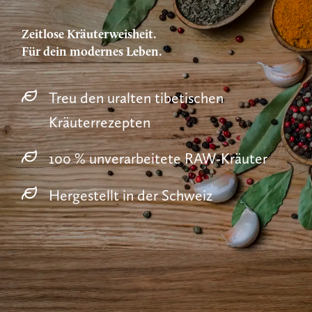
Zeitlose Kräuterweisheit.
Für dein modernes Leben.
Treu den uralten tibetischen
Kräuterrezepten
100 % unverarbeitete RAW-Kräuter
Hergestellt in der Schweiz